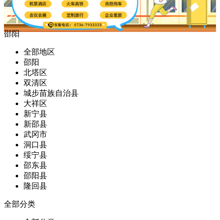
邵阳
全部地区
邵阳
北塔区
双清区
城步苗族自治县
大祥区
新宁县
新邵县
武冈市
洞口县
绥宁县
邵东县
邵阳县
隆回县
全部分类